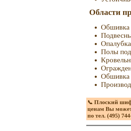
Области п
Обшивка 
Подвесны
Опалубка
Полы под
Кровельн
Огражде
Обшивка 
Производ
Плоский шифе
📞
ценам Вы может
по тел. (495) 744