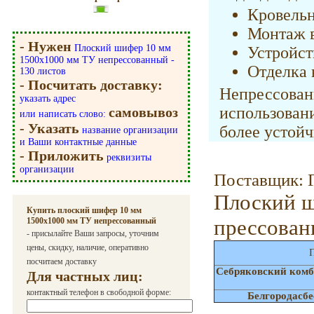
Кровель
Монтаж 
- Нужен
Плоский шифер 10 мм
Устройст
1500х1000 мм ТУ непрессованный -
Отделка 
130 листов
- Посчитать доставку:
Непрессов
указать адрес
использовани
самовывоз
или написать слово:
- Указать
более устой
название организации
и Ваши контактные данные
- Приложить
реквизиты
организации
Поставщик: 
Плоский 
Купить плоский шифер 10 мм
прессова
1500х1000 мм ТУ непрессованный
- присылайте Ваши запросы, уточним
цены, скидку, наличие, оперативно
П
посчитаем доставку
Себряковский комб
Для частных лиц:
контактный телефон в свободной форме:
Белгородасб