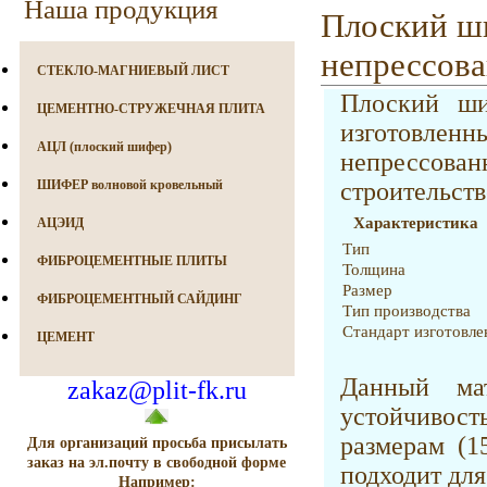
Наша продукция
Плоский ш
непрессов
СТЕКЛО-МАГНИЕВЫЙ ЛИСТ
Плоский ши
ЦЕМЕНТНО-СТРУЖЕЧНАЯ ПЛИТА
изготовле
АЦЛ (плоский шифер)
непрессован
ШИФЕР волновой кровельный
строительств
Характеристика
АЦЭИД
Тип
ФИБРОЦЕМЕНТНЫЕ ПЛИТЫ
Толщина
Размер
ФИБРОЦЕМЕНТНЫЙ САЙДИНГ
Тип производства
Стандарт изготовле
ЦЕМЕНТ
Данный ма
zakaz@plit-fk.ru
устойчивост
размерам (1
Для организаций просьба присылать
заказ на эл.почту в свободной форме
подходит для
Например: