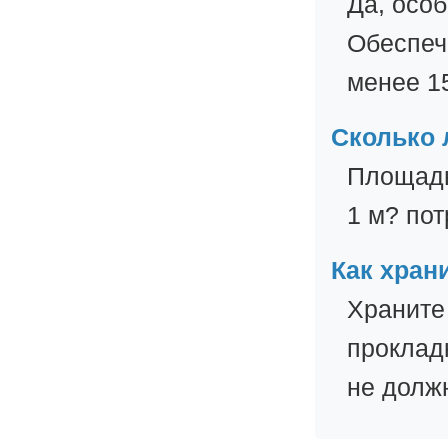
Да, осо
Обеспеч
менее 15
Сколько 
Площадь
1 м? пот
Как хран
Храните
проклад
не долж