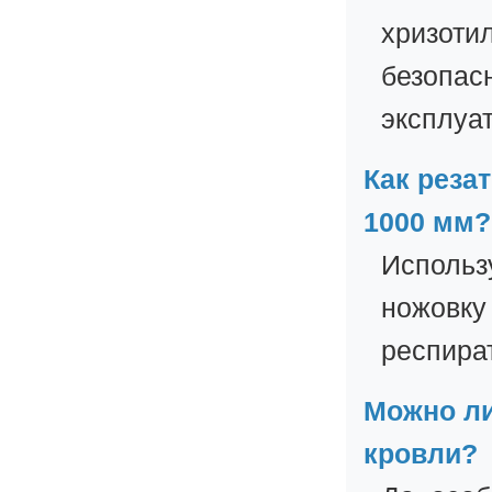
хризотил
безопас
эксплуа
Как реза
1000 мм?
Использ
ножовку
респира
Можно ли
кровли?