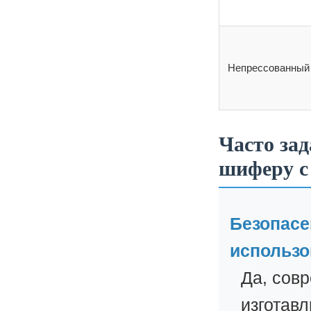
Непрессованный
Часто за
шиферу с
Безопасе
использо
Да, сов
изготав